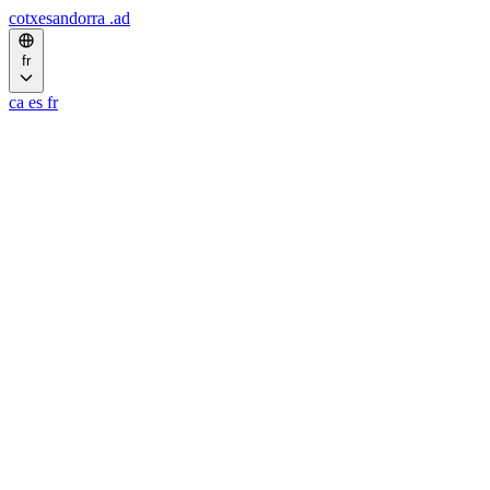
cotxesandorra
.ad
fr
ca
es
fr