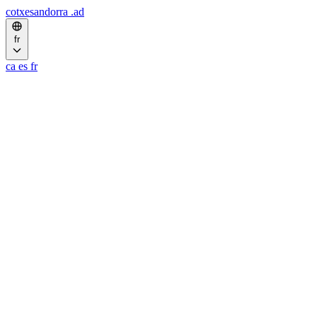
cotxesandorra
.ad
fr
ca
es
fr