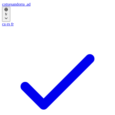
cotxesandorra
.ad
fr
ca
es
fr