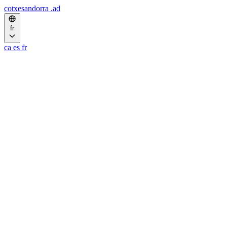
cotxesandorra
.ad
fr
ca
es
fr