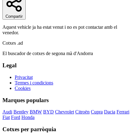
Compartir
Aquest vehicle ja ha estat venut i no es pot contactar amb el
venedor.
Cotxes
.ad
El buscador de cotxes de segona mà d'Andorra
Legal
Privacitat
Termes i condicions
Cookies
Marques populars
Audi
Bentley
BMW
BYD
Chevrolet
Citroën
Cupra
Dacia
Ferrari
Fiat
Ford
Honda
Cotxes per parròquia