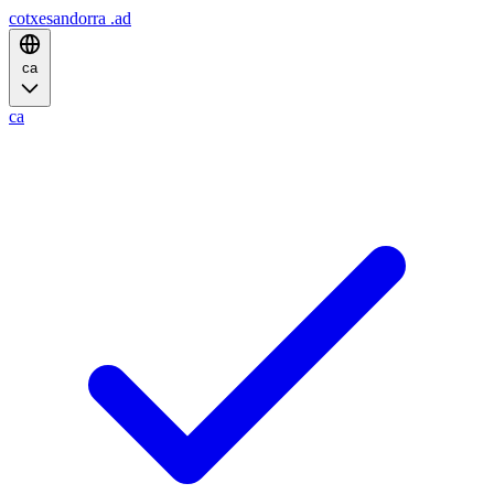
cotxesandorra
.ad
ca
ca